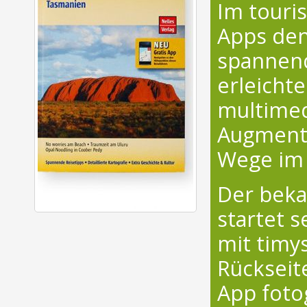
Im touri
Apps den
spannend
erleicht
multimed
Augmente
Wege im 
Der beka
startet s
mit timy
Rückseit
App fotog