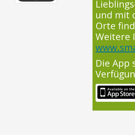
Liebling
und mit 
Orte fin
Weitere 
www.sma
Die App 
Verfügun