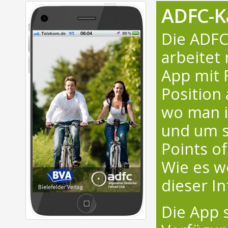
ADFC-K
Die ADFC
arbeitet
App mit 
Position
wo man i
und um s
Points of
Wie es w
dieser I
Die App 