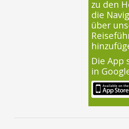
zu den H
die Navig
über uns
Reisefüh
hinzufüg
Die App 
in Google