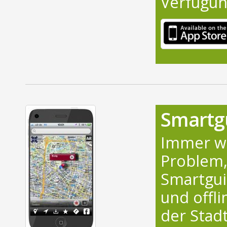
Verfügun
Smartg
Immer wi
Problem,
Smartgui
und offl
der Stad